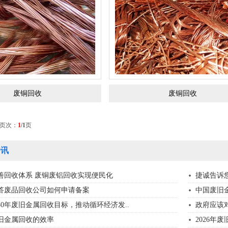
废铜回收
废铜回收
 页次：
1
/1
页
讯
善回收体系 废铜废铝回收实现便民化
捷诚告诉
答废品回收公司如何申请备案
中国废旧
30年废旧金属回收目标，推动循环经济发..
政府应该
旧金属回收的效率
2026年