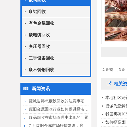
废铜回收
废铝回收
有色金属回收
废电缆回收
变压器回收
二手设备回收
废不锈钢回收
12
条/页 共
3
条
相关资
新闻资讯
本地社区完
捷诚告诉您废铁回收的注意事项
捷诚为您解
废旧金属回收行业如何促进经济发展
我国明确20
废品回收在市场管理中出现的问题
如何提高废
7 月废旧金属市场行情复盘，废铁窄幅...