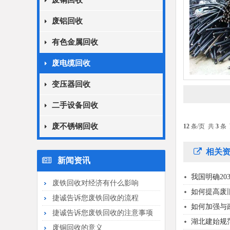
废铜回收
废铝回收
有色金属回收
废电缆回收
变压器回收
二手设备回收
废不锈钢回收
12
条/页 共
3
条
相关资
新闻资讯
我国明确20
废铁回收对经济有什么影响
如何提高废
捷诚告诉您废铁回收的流程
如何加强与
捷诚告诉您废铁回收的注意事项
湖北建始规
废铜回收的意义