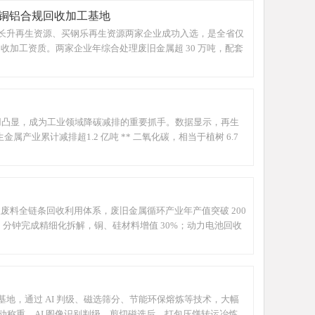
铜铝合规回收加工基地
长升再生资源、买钢乐再生资源两家企业成功入选，是全省仅
收加工资质。两家企业年综合处理废旧金属超 30 万吨，配套
作用凸显，成为工业领域降碳减排的重要抓手。数据显示，再生
金属产业累计减排超1.2 亿吨 ** 二氧化碳，相当于植树 6.7
业废料全链条回收利用体系，废旧金属循环产业年产值突破 200
 分钟完成精细化拆解，铜、硅材料增值 30%；动力电池回收
地，通过 AI 判级、磁选筛分、节能环保熔炼等技术，大幅
称重、AI 图像识别判级、剪切磁选后，打包压饼转运冶炼，