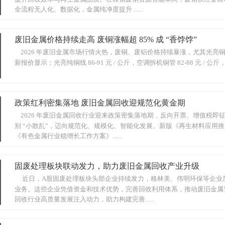
全流程无人化、数据化，金属纯净度提升 ......
废旧金属价格持续走高 废铜涨幅超 85% 成 “香饽饽”
2026 年废旧金属市场行情火热，废铜、废铝价格持续暴涨，尤其光亮铜
新报价显示：光亮纯铜线 86-91 元 / 公斤，空调拆机铜管 82-88 元 / 公斤，干净铝线
政策红利密集落地 废旧金属回收迎规范化黄金期
2026 年废旧金属回收行业迎来政策密集落地期，反向开票、增值税
别 “小散乱”，迈向规范化、规模化、智能化发展。新版《再生材料应用推广行
《有色金属行业稳增长工作方案》......
固废处理板块联动发力，助力废旧金属回收产业升级
近日，A股固废处理板块头部企业持续发力，格林美、伟明环保等企业
业务。这些企业凭借资金和技术优势，完善回收利用体系，推动废旧金属
回收行业高质量发展注入动力，助力构建完善......