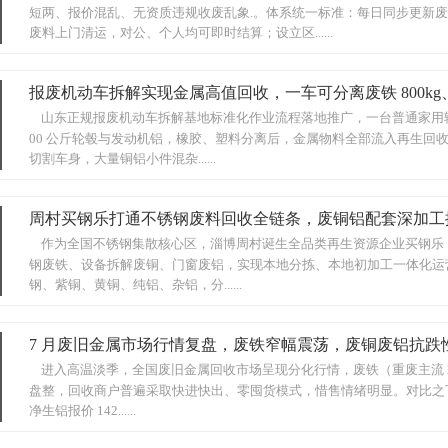
短两、报价混乱、无资质违规收废乱象.。体系统一标准：每日同步更新
废料上门清运，对公、个人均可即时结算；设立区......
报废机动车拆解实现金属高值回收，一车可分离废铁 800kg、废铜
山东正规报废机动车拆解基地标准化作业流程落地推广，一台普通家用轿车深
00 公斤轮毂与发动机铝，橡胶、塑料分离后，金属物料全部流入再生回收渠
切割车身，大量铜铝小件混杂......
周村买钢乐打通不锈钢废料回收全链条，废铜铝配套深加工
作为全国不锈钢集散核心区，淄博周村诞生全品类再生资源企业买钢乐，
钢废铁、设备拆解废铜、门窗废铝，实现本地分拣、本地初加工一体化运营。企业
钢、紫铜、黄铜、纯铝、杂铝，分......
7 月废旧金属市场行情复盘，废铁窄幅震荡，废铜废铝抗跌
进入高温淡季，全国废旧金属回收市场呈现分化行情，废铁（重废主流 203
盘整，回收商户普遍采取快进快出、零囤货模式，惜售情绪明显。对比之下，废
净生铝报价 142......