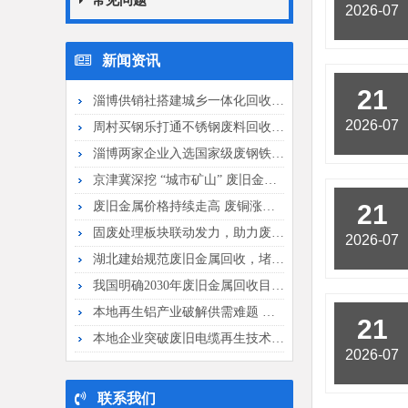
常见问题
2026-07
新闻资讯
21
淄博供销社搭建城乡一体化回收网络，规...
2026-07
周村买钢乐打通不锈钢废料回收全链条，...
淄博两家企业入选国家级废钢铁加工规范...
京津冀深挖 “城市矿山” 废旧金属循...
废旧金属价格持续走高 废铜涨幅超 8...
21
固废处理板块联动发力，助力废旧金属回...
2026-07
湖北建始规范废旧金属回收，堵塞销赃漏...
我国明确2030年废旧金属回收目标，...
本地再生铝产业破解供需难题 聚焦动力...
21
本地企业突破废旧电缆再生技术 再生铜...
2026-07
联系我们