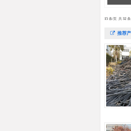
15
条/页 共
32
条
推荐产