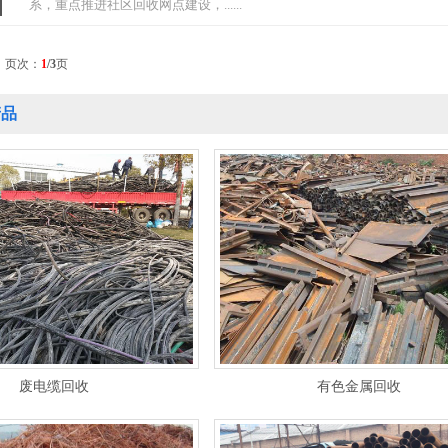
系，重点推进社区回收网点建设，......
 页次：
1
/3
页
品
废电缆回收
有色金属回收