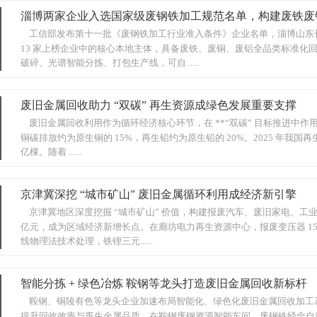
淄博两家企业入选国家级废钢铁加工规范名单，构建废铁废
工信部发布第十一批《废钢铁加工行业准入条件》企业名单，淄博山东
13 家上榜企业中的核心本地主体，具备废铁、废铜、废铝全品类标准化回
破碎、光谱智能分拣、打包生产线，可自......
废旧金属回收助力 “双碳” 再生资源成绿色发展重要支撑
废旧金属回收利用作为循环经济核心环节，在 **“双碳” 目标推进中
铜碳排放约为原生铜的 15%，再生铅约为原生铅的 20%。2025 年我国再生
亿棵。随着 ......
京津冀深挖 “城市矿山” 废旧金属循环利用成经济新引擎
京津冀地区深度挖掘 “城市矿山” 价值，构建报废汽车、废旧家电、工
亿元，成为区域经济新增长点。在廊坊电力再生资源中心，报废变压器 15
线物理法技术处理，铁锂三元......
智能分拣 + 绿色冶炼 鞍钢等龙头打造废旧金属回收新标杆
鞍钢、铜陵有色等龙头企业加速布局智能化、绿色化废旧金属回收加工基
提升回收效率与再生金属品质。在鞍钢废钢资源智能车间，废钢铁经全自动