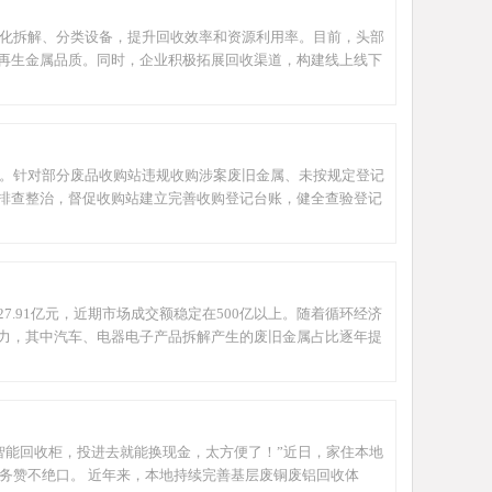
化拆解、分类设备，提升回收效率和资源利用率。目前，头部
再生金属品质。同时，企业积极拓展回收渠道，构建线上线下
。针对部分废品收购站违规收购涉案废旧金属、未按规定登记
排查整治，督促收购站建立完善收购登记台账，健全查验登记
27.91亿元，近期市场成交额稳定在500亿以上。随着循环经济
力，其中汽车、电器电子产品拆解产生的废旧金属占比逐年提
智能回收柜，投进去就能换现金，太方便了！”近日，家住本地
服务赞不绝口。 近年来，本地持续完善基层废铜废铝回收体