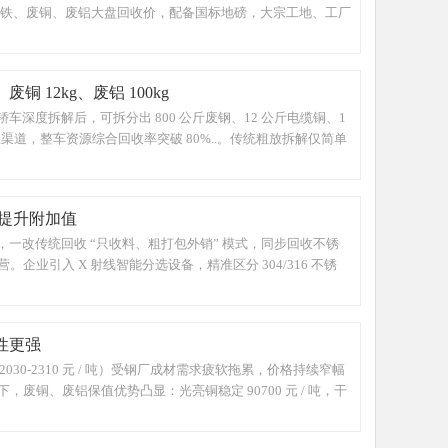
废铁、废铜、废铝大盘回收价，配备国标地磅，大宗工地、工厂
 12kg、废铝 100kg
度拆解后，可拆分出 800 公斤废钢、12 公斤电缆铜、1
道，整车资源综合回收率突破 80%..。传统粗放拆解仅简单
提升附加值
一改传统回收 “只收料、粗打包外销” 模式，同步回收不锈
引入 X 射线智能分选设备，精准区分 304/316 不锈
性更强
0-2310 元 / 吨）受钢厂成材需求疲软拖累，价格持续窄幅
铜、废铝保值优势凸显：光亮铜稳定 90700 元 / 吨，干