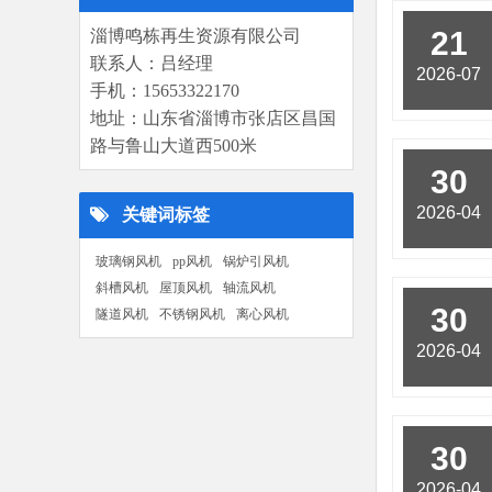
21
淄博鸣栋再生资源有限公司
联系人：吕经理
2026-07
手机：15653322170
地址：山东省淄博市张店区昌国
路与鲁山大道西500米
30
2026-04
关键词标签
玻璃钢风机
pp风机
锅炉引风机
斜槽风机
屋顶风机
轴流风机
30
隧道风机
不锈钢风机
离心风机
2026-04
30
2026-04