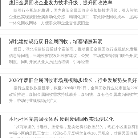
废旧金属回收企业发力技术升级，提升回收效率
随着行业规范化推进，国内废旧金属回收企业加快技术升级，引入智能
企业已实现废旧金属自动化分拣、精细化加工，有效降低回收成本，提高
一体化回收网络，方便群众和企业交售废旧金......
湖北建始规范废旧金属回收，堵塞销赃漏洞
近日，湖北省建始县通过个案治理，推动废旧金属回收行业规范化发展
信息等问题，当地检察院发出检察建议，公安、市场监管等部门联合开展
制度。同时开展从业人员法治培训，引导经营......
2026年废旧金属回收市场规模稳步增长，行业发展势头良好
据行业指数数据显示，截至2026年3月9日，金属回收行业总市值达228
政策推进，废旧金属回收需求持续攀升，废钢铁、废有色金属成为回收主
升，带动行业规模稳步扩大......
本地社区完善回收体系 废铜废铝回收实现便民化
“以前家里的旧电线、废铝锅，想卖还得找收废品的，现在小区里就有
幸福小区的居民王女士，投递5公斤废铜丝兑换300元现金，对便民回收